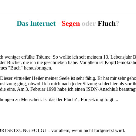
Das Internet
-
Segen
oder
Fluch
?
e ich weniger erfüllte Träume. So wollte ich seit meinem 13. Lebensjah
 der Bücher, die ich nie geschrieben habe. Vor allem ist KopfDemokrat
neues "Buch" herausbringen.
 Dieser virtueller Heiler meiner Seele ist sehr fähig. Er hat mir sehr 
nsitzung ging, obwohl ich mich nach jeder Sitzung schlechter als vor 
r die eine. Am 3. Februar 1998 habe ich einen ISDN-Anschluß beantragt
hungen zu Menschen. Ist das der Fluch? - Fortsetzung folgt ...
- FORTSETZUNG FOLGT - vor allem, wenn nicht fortgesetzt wird.