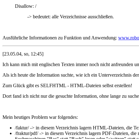
Disallow: /
-> bedeutet: alle Verzeichnisse ausschließen.
Ausführliche Informationen zu Funktion und Anwendung:
www.robot
[23.05.04, so, 12:45]
Ich kann mich mit englischen Texten immer noch nicht anfreunden und 
Als ich heute die Information suchte, wie ich ein Unterverzeichnis de
Zum Glück gibt es SELFHTML - HTML-Dateien selbst erstellen!
Dort fand ich nicht nur die gesuchte Information, ohne lange zu suche
Mein heutiges Problem war folgendes:
/faktur/ -> in diesem Verzeichnis lagern HTML-Dateien, die Tex
/fraktur/pdf/ -> in diesem Verzeichnis lagern PDF-Dateien, die n
Suchmaschinen "Bac" statt "Bach" lesen oder "<witzen" statt s