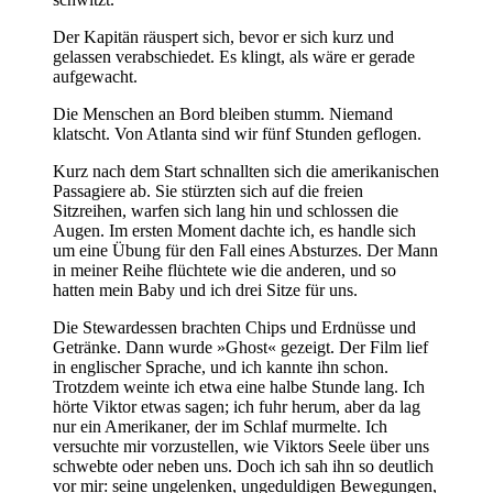
Der Kapitän räuspert sich, bevor er sich kurz und
gelassen verabschiedet. Es klingt, als wäre er gerade
aufgewacht.
Die Menschen an Bord bleiben stumm. Niemand
klatscht. Von Atlanta sind wir fünf Stunden geflogen.
Kurz nach dem Start schnallten sich die amerikanischen
Passagiere ab. Sie stürzten sich auf die freien
Sitzreihen, warfen sich lang hin und schlossen die
Augen. Im ersten Moment dachte ich, es handle sich
um eine Übung für den Fall eines Absturzes. Der Mann
in meiner Reihe flüchtete wie die anderen, und so
hatten mein Baby und ich drei Sitze für uns.
Die Stewardessen brachten Chips und Erdnüsse und
Getränke. Dann wurde »Ghost« gezeigt. Der Film lief
in englischer Sprache, und ich kannte ihn schon.
Trotzdem weinte ich etwa eine halbe Stunde lang. Ich
hörte Viktor etwas sagen; ich fuhr herum, aber da lag
nur ein Amerikaner, der im Schlaf murmelte. Ich
versuchte mir vorzustellen, wie Viktors Seele über uns
schwebte oder neben uns. Doch ich sah ihn so deutlich
vor mir: seine ungelenken, ungeduldigen Bewegungen,