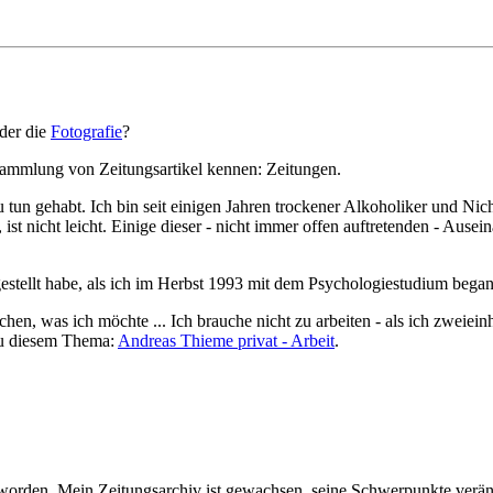
eder die
Fotografie
?
 Sammlung von Zeitungsartikel kennen: Zeitungen.
 tun gehabt. Ich bin seit einigen Jahren trockener Alkoholiker und Ni
st nicht leicht. Einige dieser - nicht immer offen auftretenden - Ause
stellt habe, als ich im Herbst 1993 mit dem Psychologiestudium begann
en, was ich möchte ... Ich brauche nicht zu arbeiten - als ich zweiei
 zu diesem Thema:
Andreas Thieme privat - Arbeit
.
geworden. Mein Zeitungsarchiv ist gewachsen, seine Schwerpunkte verä