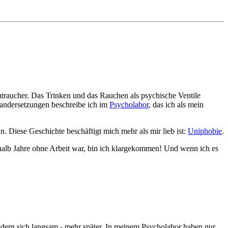
chtraucher. Das Trinken und das Rauchen als psychische Ventile
inandersetzungen beschreibe ich im
Psycholabor
, das ich als mein
. Diese Geschichte beschäftigt mich mehr als mir lieb ist:
Uniphobie
.
nhalb Jahre ohne Arbeit war, bin ich klargekommen! Und wenn ich es
ndern sich langsam - mehr später. In meinem Psycholabor haben nur