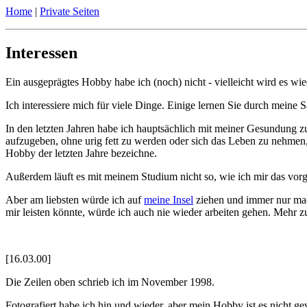
Home
|
Private Seiten
Interessen
Ein ausgeprägtes Hobby habe ich (noch) nicht - vielleicht wird es wi
Ich interessiere mich für viele Dinge. Einige lernen Sie durch meine
In den letzten Jahren habe ich hauptsächlich mit meiner Gesundung zu
aufzugeben, ohne urig fett zu werden oder sich das Leben zu nehmen, i
Hobby der letzten Jahre bezeichne.
Außerdem läuft es mit meinem Studium nicht so, wie ich mir das vorge
Aber am liebsten würde ich auf
meine Insel
ziehen und immer nur mach
mir leisten könnte, würde ich auch nie wieder arbeiten gehen. Mehr
[16.03.00]
Die Zeilen oben schrieb ich im November 1998.
Fotografiert habe ich hin und wieder, aber mein Hobby ist es nicht 